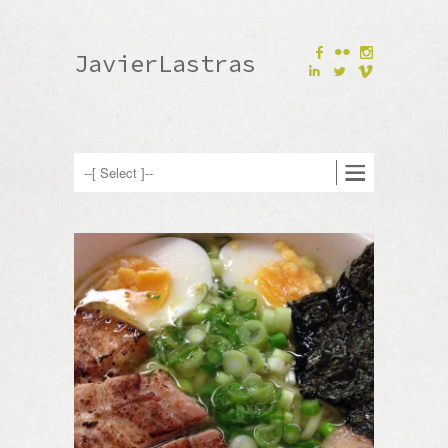
F
N
JavierLastras
I
L
V