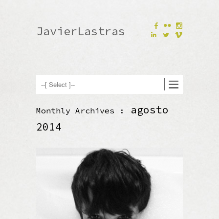
F
N
JavierLastras
I
L
V
agosto
Monthly Archives :
2014