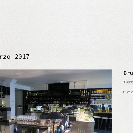
rzo 2017
Br
1000
Vie