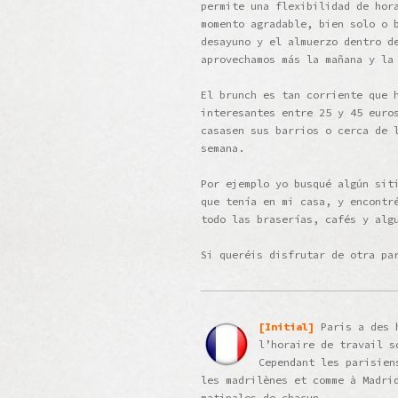
permite una flexibilidad de hor
momento agradable, bien solo o 
desayuno y el almuerzo dentro d
aprovechamos más la mañana y la
El brunch es tan corriente que 
interesantes entre 25 y 45 euro
casasen sus barrios o cerca de 
semana.
Por ejemplo yo busqué algún sit
que tenía en mi casa, y encontr
todo las braserías, cafés y alg
Si queréis disfrutar de otra pa
[Initial]
Paris a des 
l’horaire de travail s
Cependant les parisien
les madrilènes et comme à Madri
matinales de chacun.