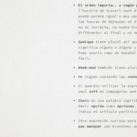
El orden importa.. y según 
l’horaire de travail sont d
puede parece igual o muy pa
les heures de déjeuner et d
no es correcta, no suena bi
différents» al final y no e
Quelque
tiene plural así qu
significa alguno o alguna 
Pues usarlo como en español
fácil.
Week-end
también tiene plur
Me siguen costando las
cont
Si queréis utilizar la expr
seul
soit
en compagnie» que 
Choix
es una palabra caprich
decir
opción
como
opciones
.
indica el artículo partiti
Otra expresión curiosa para
pas manquer
ses brunches» qu