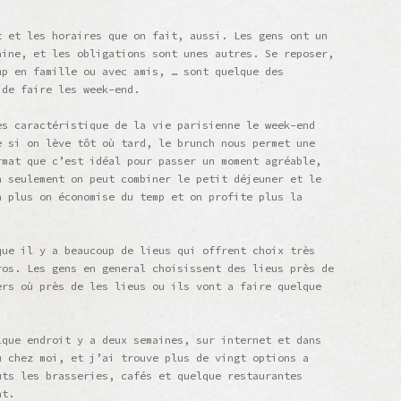
t et les horaires que on fait, aussi. Les gens ont un
aine, et les obligations sont unes autres. Se reposer,
mp en famille ou avec amis, … sont quelque des
 de faire les week-end.
ès caractéristique de la vie parisienne le week-end
e si on lève tôt où tard, le brunch nous permet une
rmat que c’est idéal pour passer un moment agréable,
n seulement on peut combiner le petit déjeuner et le
n plus on économise du temp et on profite plus la
que il y a beaucoup de lieus qui offrent choix très
ros. Les gens en general choisissent des lieus près de
ers où près de les lieus ou ils vont a faire quelque
lque endroit y a deux semaines, sur internet et dans
u chez moi, et j’ai trouve plus de vingt options a
uts les brasseries, cafés et quelque restaurantes
nt.