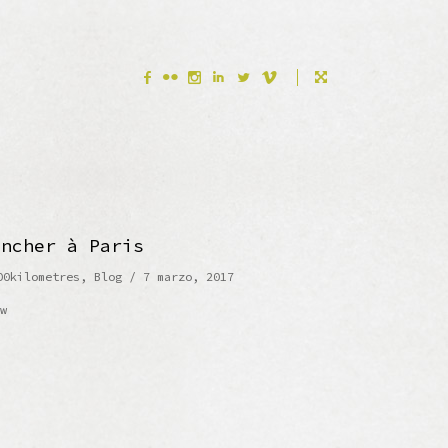
F
N
I
L
V
uncher à Paris
00kilometres
,
Blog
/ 7 marzo, 2017
w