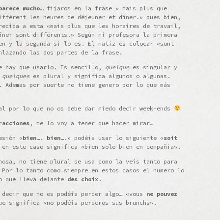
parece mucho…
fijaros en la frase » mais plus que
ifférent les heures de déjeuner et dîner.» pues bien,
recida a esta «mais plus que les horaires de travail,
îner sont différents.» Según mi profesora la primera
en y la segunda si lo es. El matiz es colocar «sont
nlazando las dos partes de la frase.
e hay que usarlo. Es sencillo,
quelque
es singular y
y
quelques
es plural y significa algunos o algunas.
. Ademas por suerte no tiene genero por lo que más
al por lo que no os debe dar miedo decir week-ends
racciones
, me lo voy a tener que hacer mirar…
esión «
bien
….
bien
….» podéis usar lo siguiente «
soit
en este caso significa «bien solo bien en compañia».
osa, no tiene plural se usa como la veis tanto para
 Por lo tanto como siempre en estos casos el numero lo
vo que lleva delante
des choix
.
 decir que no os podéis perder algo… «vous
ne pouvez
e significa «no podéis perderos sus brunchs».