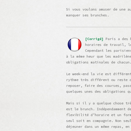
Si vous voulons amuser de une a
manquer ses brunches.
[Corrigé]
Paris a des 
horaires de travail, l
Cependant les parisien
à la même heur que les madrilèn
obligations matinales de chacun
Le week-end la vie est différen
rythme très différent ou reste 
reposer, faire des courses, pas
quelques unes des obligations q
Mais si il y a quelque chose tr
est le brunch. Indépendamment d
flexibilité d’horaire et un for
seul soit en compagnie. Non seu
déjeuner dans un même repas, en