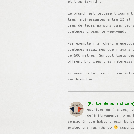
et l’après-midi.
Le brunch est tellement courant
très intéressantes entre 25 et 
près de leurs maisons dans leur
quelques choses le week-end.
Par exemple j’ai cherché quelqu
quelques magazines que j’avais 
de 500 mètres. Surtout touts de
offrent brunches très intéressa
Si vous voulez jouir d’une autr
ses brunches.
[Puntos de aprendizaje
escribes en francés, t
definitivamente no es 
sensación que hablo y escribo p
evoluciona más rápido
supongo