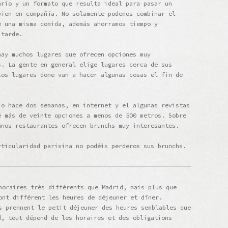
ario y un formato que resulta ideal para pasar un
bien en compañía. No solamente podemos combinar el
e una misma comida, además ahorramos tiempo y
 tarde.
hay muchos lugares que ofrecen opciones muy
s. La gente en general elige lugares cerca de sus
los lugares done van a hacer algunas cosas el fin de
io hace dos semanas, en internet y el algunas revistas
é más de veinte opciones a menos de 500 metros. Sobre
unos restaurantes ofrecen brunchs muy interesantes.
rticularidad parisina no podéis perderos sus brunchs.
horaires très différents que Madrid, mais plus que
ont différent les heures de déjeuner et dîner.
s prennent le petit déjeuner des heures semblables que
d, tout dépend de les horaires et des obligations