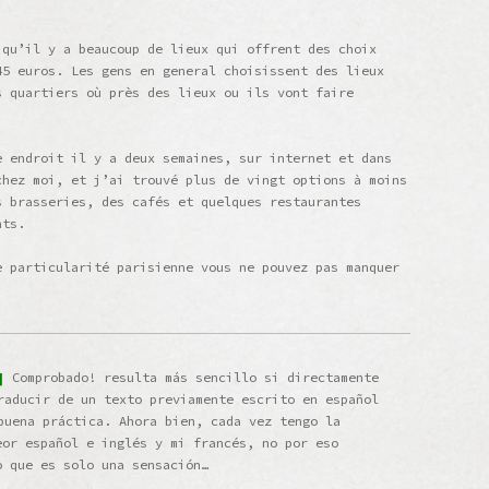
 qu’il y a beaucoup de lieux qui offrent des choix
45 euros. Les gens en general choisissent des lieux
s quartiers où près des lieux ou ils vont faire
e endroit il y a deux semaines, sur internet et dans
chez moi, et j’ai trouvé plus de vingt options à moins
s brasseries, des cafés et quelques restaurantes
nts.
e particularité parisienne vous ne pouvez pas manquer
]
Comprobado! resulta más sencillo si directamente
raducir de un texto previamente escrito en español
buena práctica. Ahora bien, cada vez tengo la
eor español e inglés y mi francés, no por eso
 que es solo una sensación…