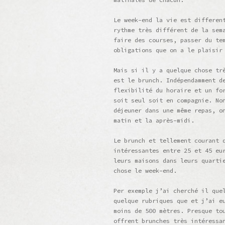
Le week-end la vie est differen
rythme très différent de la sem
faire des courses, passer du te
obligations que on a le plaisir
Mais si il y a quelque chose tr
est le brunch. Indépendamment d
flexibilité du horaire et un fo
soit seul soit en compagnie. No
déjeuner dans une même repas, o
matin et la après-midi.
Le brunch et tellement courant 
intéressantes entre 25 et 45 eu
leurs maisons dans leurs quarti
chose le week-end.
Per exemple j’ai cherché il que
quelque rubriques que et j’ai e
moins de 500 mètres. Presque to
offrent brunches très intéressa